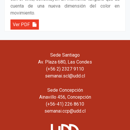
cuenta de una nueva dimensión del color en
movimiento.
Ver PDF
Sede Santiago
Av. Plaza 680, Las Condes
(+56 2) 2327 9110
semanai.scl@udd.cl
Sede Concepción
Ainavillo 456, Concepción
(+56-41) 226 8610
semanai.ccp@udd.cl